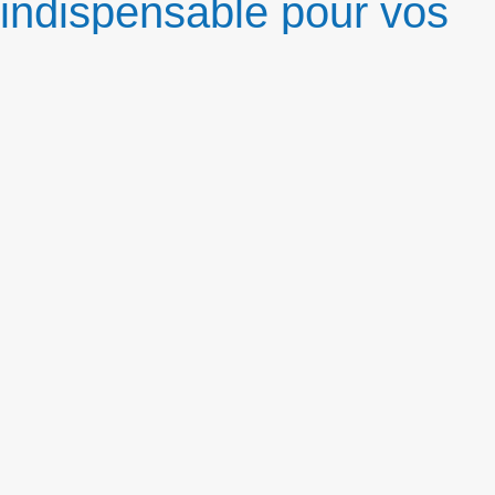
indispensable pour vos
événements
Souscrire
F.A.Q
CGU
Mentions légales
Politique de confidentialité
Plan du site
2025. Tous droits réservés. Conception et réalisation :
dinamicom
Activités
Destinations
Groupes
Contact