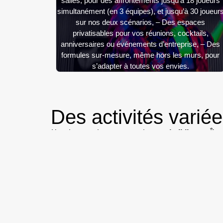
salles, pour des affrontements jusqu’à 18 joueurs
simultanément (en 3 équipes), et jusqu’à 30 joueur
sur nos deux scénarios, – Des espaces
privatisables pour vos réunions, cocktails,
anniversaires ou événements d’entreprise, – Des
formules sur-mesure, même hors les murs, pour
s’adapter à toutes vos envies.
Des activités varié
L’un des grands avantages du
team building en Île
d’équipe, communication, motivation ou simplement m
Parmi les formats proposés : challenges collaboratif
développer l’intelligence collective et créer des sou
Nous proposons également des expériences en intéri
espaces immersifs permettent de vivre une expérience
Avec plusieurs salles disponibles, ces expériences o