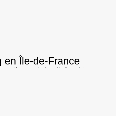
g en Île-de-France
des expériences adaptées à vos objectifs : cohésion
aque activité est pensée pour favoriser l’échange,
le cas avec les salles d’escape game
Joueur’z
. Ces
.
e game est une activité particulièrement efficace