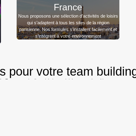
France
s
Nous proposons une sélection d’activités de loisirs
qui s’adaptent à tous les sites de la région
parisienne. Nos formules s’installent facilement et
s’intègrent à votre environnement
es pour votre team buildin
-de-France
est la diversité des activités proposées. Nous concevons 
oment convivial entre collaborateurs.
s, jeux d’équipe, expériences immersives ou animations originales. Ch
venirs communs.
eur, idéales pour les événements en toute saison. C’est notamment 
 ludique et engageante, parfaite pour renforcer la cohésion d’équipe
ffrent des scénarios variés adaptés aux groupes d’entreprise. L’escap