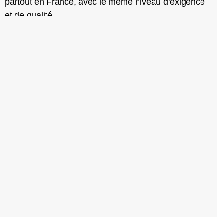
partout en France, avec le même niveau d’exigence
et de qualité.
Nos activités
Contactez-nous !
02 31 88 00 00
contact@mab-experience.com
LinkedIn
MAB EXPÉRIENCE
Bureau de DEAUVILLE (et le Reste du Monde)
Chemin de la Performance – 14800 Saint-Arnoult