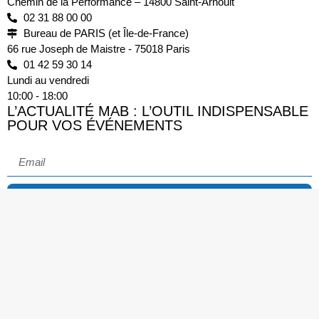
Chemin de la Performance – 14800 Saint-Arnoult
02 31 88 00 00
Bureau de PARIS (et Île-de-France)
66 rue Joseph de Maistre - 75018 Paris
01 42 59 30 14
Lundi au vendredi
10:00 - 18:00
L’ACTUALITÉ MAB : L’OUTIL INDISPENSABLE
POUR VOS ÉVÉNEMENTS
Souscrire
F.A.Q
CGU
Mentions légales
Politique de confidentialité
Plan du site
2025. Tous droits réservés. Conception et réalisation :
dinamicom